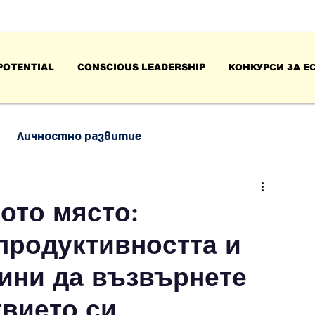
POTENTIAL
CONSCIOUS LEADERSHIP
КОНКУРСИ ЗА Е
Личностно развитие
нтелигентност
Успех, работа и лидерство
ото място:
продуктивността и
чини да възвърнете
твието си