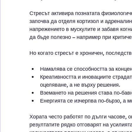
Стресът активира познатата физиологичн
започва да отделя кортизол и адреналин
напрежението в мускулите и забавя когн
да бъде полезно – например при критиче
Но когато стресът е хроничен, последств
Намалява се способността за концен
Креативността и иновациите страдат
оцеляване, а не върху решения.
Вземането на решения става по-бавн
Енергията се изчерпва по-бързо, а 
Хората често работят по дълги часове, о
резултатите рядко отговарят на усилията