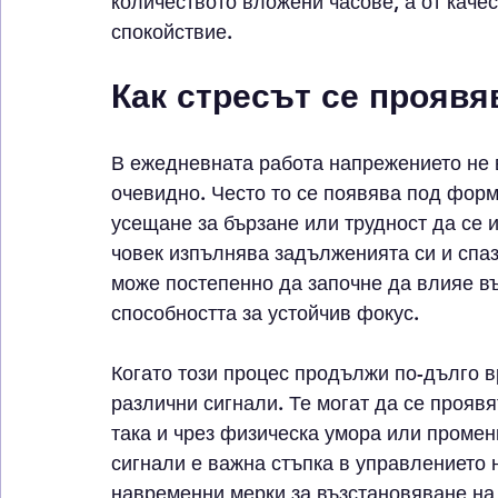
количеството вложени часове, а от качес
спокойствие.
Как стресът се проявя
В ежедневната работа напрежението не 
очевидно. Често то се появява под фор
усещане за бързане или трудност да се и
човек изпълнява задълженията си и спаз
може постепенно да започне да влияе въ
способността за устойчив фокус.
Когато този процес продължи по-дълго в
различни сигнали. Те могат да се проявя
така и чрез физическа умора или промен
сигнали е важна стъпка в управлението 
навременни мерки за възстановяване на