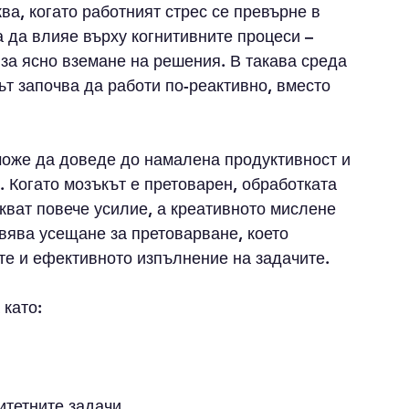
а, когато работният стрес се превърне в 
 да влияе върху когнитивните процеси – 
 за ясно вземане на решения. В такава среда 
ът започва да работи по-реактивно, вместо 
може да доведе до намалена продуктивност и 
 Когато мозъкът е претоварен, обработката 
кват повече усилие, а креативното мислене 
вява усещане за претоварване, което 
те и ефективното изпълнение на задачите.
 като:
итетните задачи.