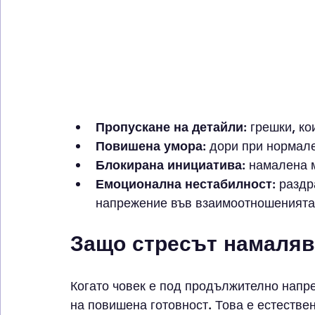
Пропускане на детайли:
 грешки, к
Повишена умора:
 дори при нормал
Блокирана инициатива:
 намалена м
Емоционална нестабилност:
 раздр
напрежение във взаимоотношенията 
Защо стресът намаляв
Когато човек е под продължително напр
на повишена готовност. Това е естестве