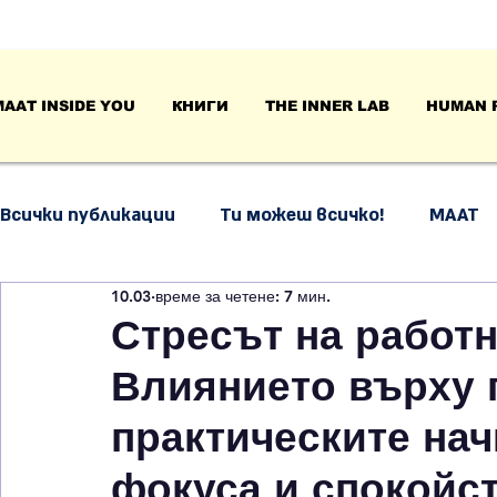
MAAT INSIDE YOU
КНИГИ
THE INNER LAB
HUMAN 
Всички публикации
Ти можеш всичко!
МААТ
10.03
време за четене: 7 мин.
Психология на поведението
Емоционална и
Стресът на работн
Влиянието върху 
Размисли и анализи
практическите на
фокуса и спокойс