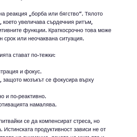
а реакция „борба или бягство“. Тялото 
, което увеличава сърдечния ритъм, 
итивните функции. Краткосрочно това може 
н срок или неочаквана ситуация.
ията стават по-тежки:
трация и фокус.
, защото мозъкът се фокусира върху 
о и по-реактивно.
мотивацията намалява.
питвайки се да компенсират стреса, но 
. Истинската продуктивност зависи не от 