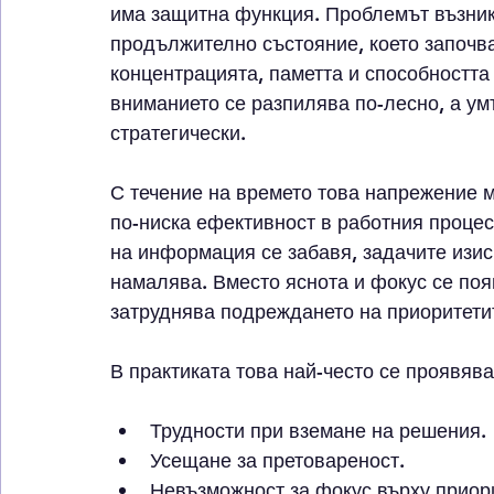
има защитна функция. Проблемът възникв
продължително състояние, което започва
концентрацията, паметта и способността
вниманието се разпилява по-лесно, а ум
стратегически.
С течение на времето това напрежение 
по-ниска ефективност в работния процес.
на информация се забавя, задачите изис
намалява. Вместо яснота и фокус се поя
затруднява подреждането на приоритети
В практиката това най-често се проявява
Трудности при вземане на решения.
Усещане за претовареност.
Невъзможност за фокус върху приор