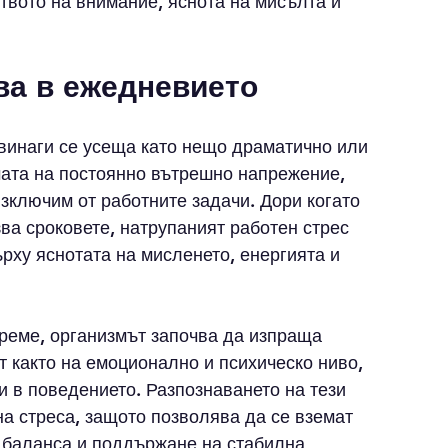
твото на внимание, яснота на мисълта и 
ва в ежедневието
винаги се усеща като нещо драматично или 
мата на постоянно вътрешно напрежение, 
зключим от работните задачи. Дори когато 
ва сроковете, натрупаният работен стрес 
рху яснотата на мисленето, енергията и 
реме, организмът започва да изпраща 
т както на емоционално и психическо ниво, 
и в поведението. Разпознаването на тези 
на стреса, защото позволява да се вземат 
 баланса и поддържане на стабилна 