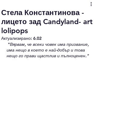
Стела Константинова -
лицето зад Candyland- art
lolipops
Актуализирано:
6.02
"
Вярвам, че всеки човек има призвание, 
има нещо в което е най-добър и това 
нещо го прави щастлив и пълноценен."