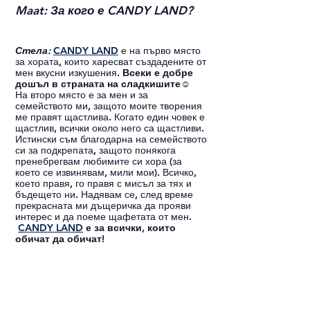
Maat: За кого е CANDY LAND? 
Стела: 
CANDY LAND
 е на първо място 
за хората, които харесват създадените от 
мен вкусни изкушения. 
Всеки е добре 
дошъл в страната на сладкишите☺
На второ място е за мен и за 
семейството ми, защото моите творения 
ме правят щастлива. Когато един човек е 
щастлив, всички около него са щастливи. 
Истински съм благодарна на семейството 
си за подкрепата, защото понякога 
пренебрегвам любимите си хора (за 
което се извинявам, мили мои). Всичко, 
което правя, го правя с мисъл за тях и 
бъдещето ни. Надявам се, след време 
прекрасната ми дъщеричка да прояви 
интерес и да поеме щафетата от мен.
CANDY LAND
 е за всички, които 
обичат да обичат!