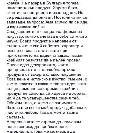
крачка. На пазара в България тогава 
нямаше такъв продукт. Хората бяха 
скептично настроени и изненадани. Не 
се решаваха да опитат. Постоянно ми се 
задаваше въпроса: Ама всичко ли се яде, 
и картинката ли? ☺ 
Сладкарството е специална форма на 
изкуство, която съчетава в себе си много 
наука. Всеки продукт е направен от 
съставки със свой собствен характер и 
ако не се спазват стъпките при 
приготвянето на даден сладкиш, може 
крайният резултат да е пълен провал. 
После идва декорацията, която 
превръща като с вълшебна пръчка 
продукта от захар в сладко изкушение. 
Това вече е истинско изкуство. Умение, с 
което показваш каква е твоята идея като 
същевременно се стремиш крайния 
продукт не само да се хареса на хората, 
но и да те усъвършенства самия теб. 
Обичам това, с което се занимавам. 
Затова във всеки мой продукт добавям и 
частичка любов. Това е моята тайна 
съставка.
Непрекъснато се стремя да научавам 
нови техники, да пробвам нови 
материали, а това ме мотивира да 