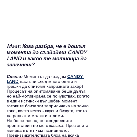
Maat: Кога разбра, че е дошъл 
момента да създадеш CANDY 
LAND и какво те мотивира да 
започнеш?
Стела: 
Моментът да създам 
CANDY 
LAND
 настъпи след много опити и 
грешки да опитомя капризната захар!
Процесът на опитомяване беше дълъг, 
но най-мотивирана се почувствах, когато 
в един истински вълшебен момент 
готовите близалки заприличаха на точно 
това, което исках - вкусни бижута, които 
да радват и малки и големи.
Не беше лесно, но ежедневните 
препятствия не ме отказаха. През опита 
минава пътят към познанието. 
Предизвикателствата бяха на всяка 