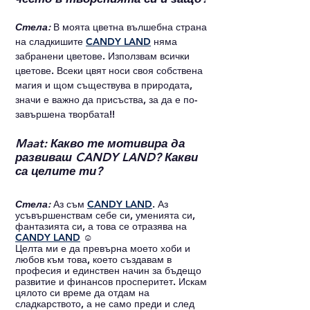
Стела: 
В моята цветна вълшебна страна 
на сладкишите 
CANDY LAND
 няма 
забранени цветове. Използвам всички 
цветове. Всеки цвят носи своя собствена 
магия и щом съществува в природата, 
значи е важно да присъства, за да е по-
завършена творбата!! 
Maat: Какво те мотивира да 
развиваш CANDY LAND? Какви 
са целите ти?
Стела: 
Аз съм 
CANDY LAND
. Аз 
усъвършенствам себе си, уменията си, 
фантазията си, а това се отразява на 
CANDY LAND
 ☺
Целта ми е да превърна моето хоби и 
любов към това, което създавам в 
професия и единствен начин за бъдещо 
развитие и финансов просперитет. Искам 
цялото си време да отдам на 
сладкарството, а не само преди и след 