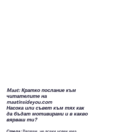
Maat: Кратко послание към 
читателите на 
maatinsideyou.сom
Насока или съвет към тях как 
да бъдат мотивирани и в какво 
вярваш ти?
Стела: 
Вярвам, че всеки човек има 