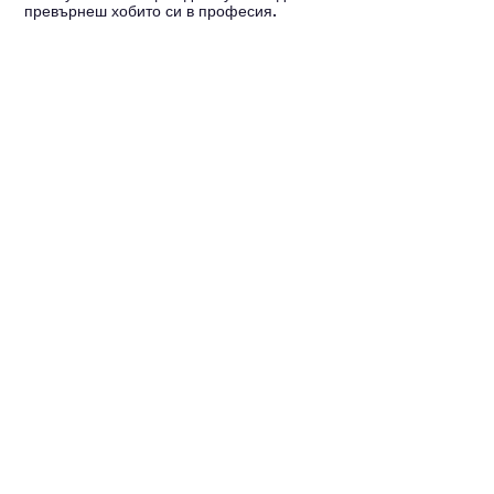
превърнеш хобито си в професия.