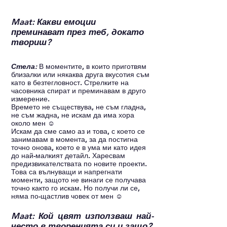
Maat: Какви емоции 
преминават през теб, докато 
твориш?
Стела: 
В моментите, в които приготвям 
близалки или някаква друга вкусотия съм 
като в безтегловност. Стрелките на 
часовника спират и преминавам в друго 
измерение.
Времето не съществува, не съм гладна, 
не съм жадна, не искам да има хора 
около мен ☺
Искам да сме само аз и това, с което се 
занимавам в момента, за да постигна 
точно онова, което е в ума ми като идея 
до най-малкият детайл. Харесвам 
предизвикателствата по новите проекти. 
Това са вълнуващи и напрегнати 
моменти, защото не винаги се получава 
точно както го искам. Но получи ли се, 
няма по-щастлив човек от мен ☺
Maat: Кой цвят използваш най-
често в творенията си и защо?