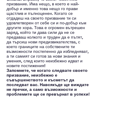
призвание. Има нещо, в което е най-
добър и именно това нещо го прави 
щастлив и пълноценен. Когато се 
отдадеш на своето призвание ти си 
удовлетворен от себе си и по-добър към 
другите хора. Това е огромен вътрешен 
заряд, който ти дава сили да не се 
предаваш колкото и труден да е пътят, 
да търсиш нови предизвикателства, с 
което границите на собствените ти 
възможности постепенно да избледняват, 
а ти самият си готов за нови знания и 
умения, след които неизбежно идват и 
новите постижения! 
Запомнете, че когато следвате своето 
призвание, неизбежно е 
съвършенството и късметът да 
последват вас. Навсякъде ще виждате 
не пречки, а само възможности и 
проблемите ще се превърнат в успехи!
https://video.wixstatic.com/video/30f3ba_
61df0d1d18094fba89b0beaba6844167/10
80p/mp4/file.mp4