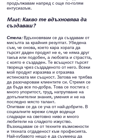
продължавам напред с още по-голям 
ентусиазъм.
Maat: Какво те вдъхновява да 
създаваш?
Стела: 
Вдъхновявам се да създавам от 
мисълта за крайния резултат. Убедена 
съм, че онова, което кара хората да 
търсят даден продукт не е, че няма друг 
такъв или подобен, а любовта и страстта, 
с която е създаден. Те всъщност търсят 
твореца чрез създаденото от него. Всеки 
мой продукт изразява и отразява 
истинската ми същност. Затова не трябва 
да разочаровам клиентите си. Стремя се 
да бъда все по-добра. Това се постига с 
много упоритост, труд, натрупване на 
допълнителни знания, умения и не на 
последно място талант. 
Опитвам се да се уча от най-добрите. В 
социалните мрежи следя водещи 
сладкари на световно ниво и много 
любители на сладкото изкуство. 
Възхищавам се от техните възможности 
и тяхната отдаденост към професията. 
Най-хубавото нещо е да съумееш да 