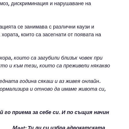
рмоз, дискриминация и нарушаване на 
цията се занимава с различни каузи и 
хората, които са засегнати от появата на 
хора, които са загубили близък човек при 
о и към тези, които са преживели някакво 
едната година сякаш и аз живея онлайн. 
ормализира и отново да имаме живота си, 
 го приема за себе си. И по същия начин 
Maat: Ти ли си избра адвокатската 