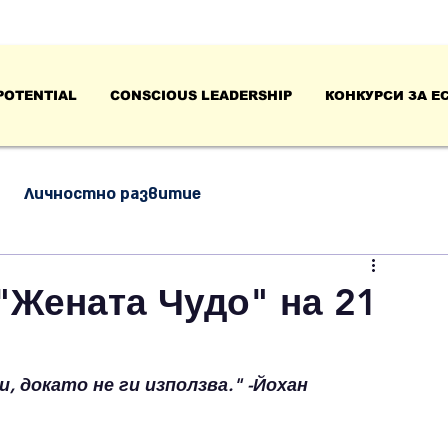
POTENTIAL
CONSCIOUS LEADERSHIP
КОНКУРСИ ЗА Е
Личностно развитие
нтелигентност
Успех, работа и лидерство
"Жената Чудо" на 21
и, докато не ги използва." -Йохан 