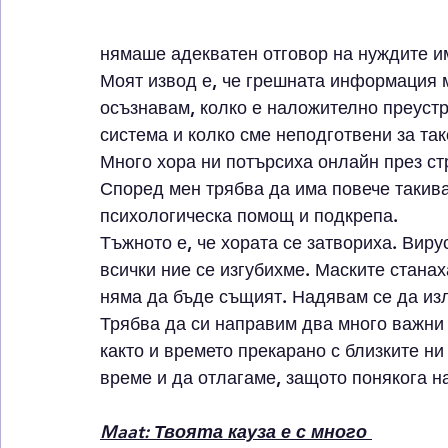
нямаше адекватен отговор на нуждите им
Моят извод е, че грешната информация м
осъзнавам, колко е наложително преуст
система и колко сме неподготвени за та
Много хора ни потърсиха онлайн през ст
Според мен трябва да има повече такива 
психологическа помощ и подкрепа. 
Тъжното е, че хората се затвориха. Виру
всички ние се изгубихме. Маските станах
няма да бъде същият. Надявам се да изле
Трябва да си направим два много важни 
както и времето прекарано с близките ни
време и да отлагаме, защото понякога н
Maat: Твоята кауза е с много 