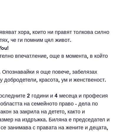
ях, че ги помним цял живот. 
You! 
елно впечатление, още в момента, в който 
 Опознавайки я още повече, забелязах 
 добродетели, красота, ум и женственост. 
последните
 2 
години и 
4
 месеца и професия 
 областта на семейното право - дела по 
кон за закрила на детето, както и 
змер на издръжка. Биляна е председател и 
се занимава с правата на жените и децата, 