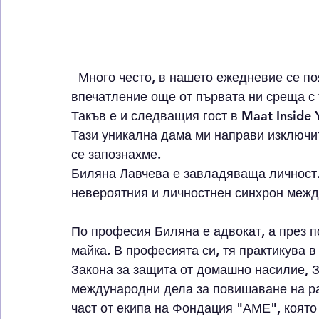
  Много често, в нашето ежедневие се появяват хора, които ни правят толкова силно 
впечатление още от първата ни среща с т
Такъв е и следващия гост в 
Maat Inside 
Тази уникална дама ми направи изключит
се запознахме.
Биляна Лавчева е завладяваща личност.
невероятния и личностнен синхрон между
По професия Биляна е адвокат, а през 
майка. В професията си, тя практикува в
Закона за защита от домашно насилие, За
международни дела за повишаване на ра
част от екипа на Фондация "АМЕ", която 