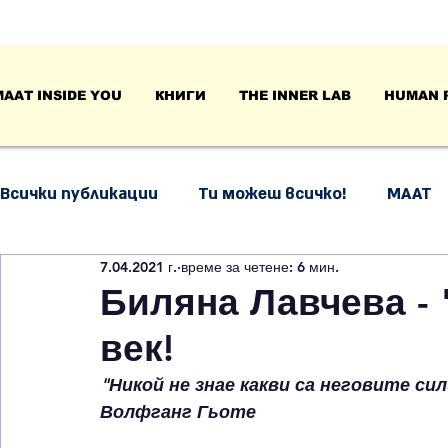
MAAT INSIDE YOU
КНИГИ
THE INNER LAB
HUMAN 
Всички публикации
Ти можеш всичко!
МААТ
7.04.2021 г.
време за четене: 6 мин.
Психология на поведението
Емоционална и
Биляна Лавчева - 
век!
Размисли и анализи
"Никой не знае какви са неговите сил
Волфганг Гьоте