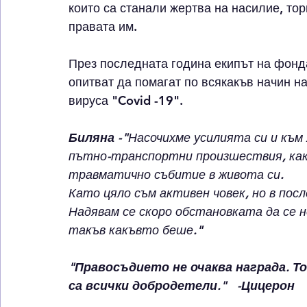
които са станали жертва на насилие, то
правата им.
През последната година екипът на фонда
опитват да помагат по всякакъв начин на 
вируса 
"Covid -19".
Биляна -"
Насочихме усилията си и към 
пътно-транспортни произшествия, какт
травматично събитие в живота си. 
Като цяло съм активен човек, но в посл
Надявам се скоро обстановката да се н
такъв какъвто беше."
"Правосъдието не очаква награда. Той
са всички добродетели."   -Цицерон