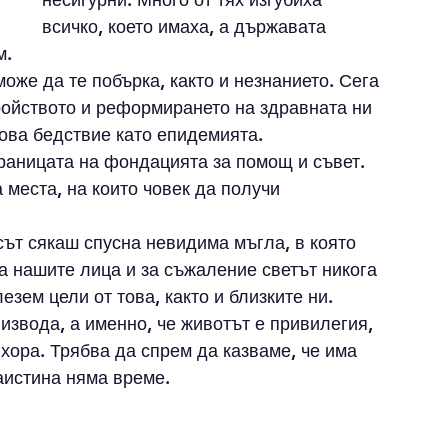
всичко, което имаха, а държавата 
. 
оже да те побърка, както и незнанието. Сега 
ройството и реформирането на здравната ни 
кова бедствие като епидемията. 
раницата на фондацията за помощ и съвет. 
места, на които човек да получи 
сът сякаш спусна невидима мъгла, в която 
а нашите лица и за съжаление светът никога 
зем цели от това, както и близките ни. 
извода, а именно, че животът е привилегия, 
 хора. Трябва да спрем да казваме, че има 
аистина няма време.