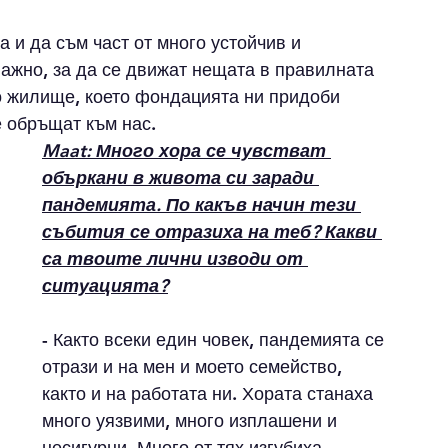
 и да съм част от много устойчив и 
важно, за да се движат нещата в правилната 
 жилище, което фондацията ни придоби 
е обръщат към нас. 
Maat: Много хора се чувстват 
объркани в живота си заради 
пандемията. По какъв начин тези 
събития се отразиха на теб? Какви 
са твоите лични изводи от 
ситуацията?
- Както всеки един човек, пандемията се 
отрази и на мен и моето семейство, 
както и на работата ни. Хората станаха 
много уязвими, много изплашени и 
несигурни. Много от тях изгубиха 