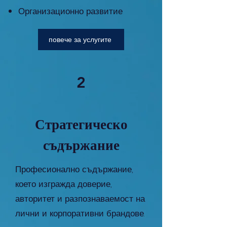
Организационно развитие
повече за услугите
2
Стратегическо
съдържание
Професионално съдържание,
което изгражда доверие,
авторитет и разпознаваемост на
лични и корпоративни брандове.