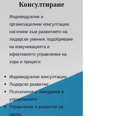
Консултиране
Индивидуални и
организационни консултации,
насочени към развитието на
лидерски умения, подобряване
на комуникацията и
ефективното управление на
хора и процеси.
Индивидуални консултации
Лидерско развитие
Психология и поведение в
управлението
Управление и развитие на
екипи