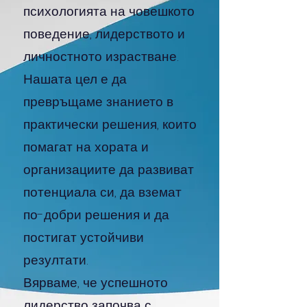
психологията на човешкото
поведение, лидерството и
личностното израстване.
Нашата цел е да
превръщаме знанието в
практически решения, които
помагат на хората и
организациите да развиват
потенциала си, да вземат
по-добри решения и да
постигат устойчиви
резултати.
Вярваме, че успешното
лидерство започва с