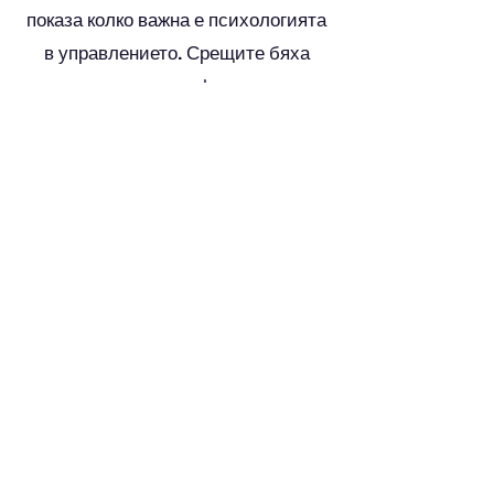
показа колко важна е психологията
в управлението. Срещите бяха
съдържателни, професионални и
ми помогнаха да вземам по-
уверени решения както в работата,
така и в личното си развитие.“
⭐⭐⭐⭐⭐
Авторска книга
„Вдишай... Издишай“