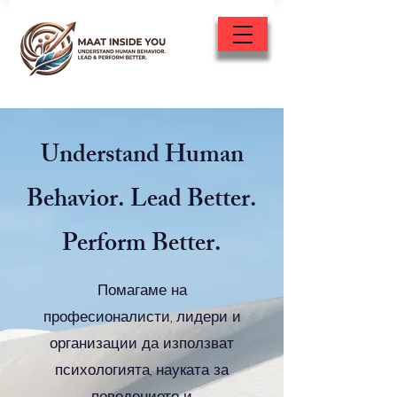
Understand Human
Behavior. Lead Better.
Perform Better.
Помагаме на
професионалисти, лидери и
организации да използват
психологията, науката за
поведението и